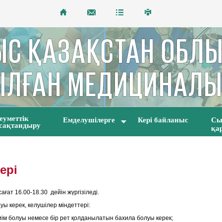
еуметтік
Емделушілерге
Кері байланыс
Сы
сақтандыру
қа
ері
ғат 16.00-18.30 дейін жүргізіледі.
ы керек, келушілер міндеттері:
иім болуы немесе бір рет қолданылатын бахила болуы керек;