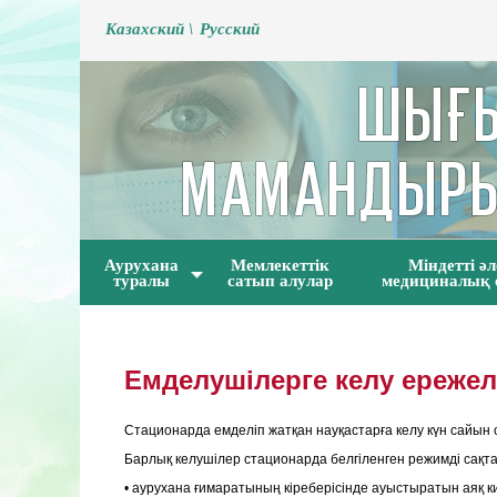
Kазахский \
Русский
Аурухана
Мемлекеттік
Міндетті әл
туралы
сатып алулар
медициналық 
Емделушілерге келу ережел
Стационарда емделіп жатқан науқастарға келу күн сайын са
Барлық келушілер стационарда белгіленген режимді сақтау
• аурухана ғимаратының кіреберісінде ауыстыратын аяқ к