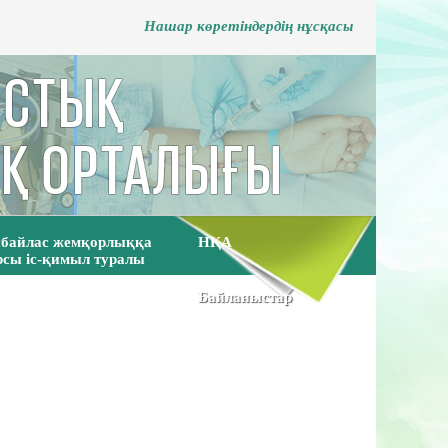
Нашар көретіндердің нұсқасы
байлас жемқорлыққа
НҚА
рсы іс-қимыл туралы
Байланыстар