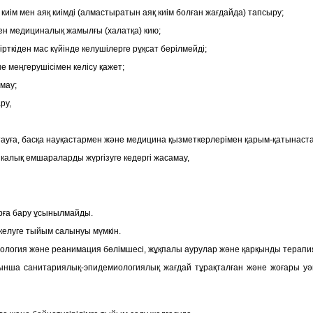
 киім мен аяқ киімді (алмастыратын аяқ киім болған жағдайда) тапсыру;
інген медициналық жамылғы (халатқа) кию;
ірткіден мас күйінде келушілерге рұқсат берілмейді;
е меңгерушісімен келісу қажет;
мау;
ру,
уға, басқа науқастармен және медицина қызметкерлерімен қарым-қатынаста
тикалық емшараларды жүргізуге кедергі жасамау,
арға бару ұсынылмайды.
келуге тыйым салынуы мүмкін.
иология және реанимация бөлімшесі, жұқпалы аурулар және қарқынды терап
йынша санитариялық-эпидемиологиялық жағдай тұрақталған және жоғары уәк