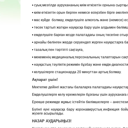
• суық мезгілде аурухананың киім өткізетін орнына сыртқы
• киім өткізетін орын берген немесе өзіңізбен бірге әкел
• мас күйде болмау, емделушіге алкоголь және (немесе) ес
• төсек тартып жатқан науқасқа бару үшін алдымен бөлімш
• емделушіге барған кезде палатадағы оның төсегіне отыр
• арнайы бөлінген жерде серуендеп жүрген науқастарға ба
• тазалық пен тәртіпті сақтауға,
• мекеменің медициналық персоналының талаптарын сақта
• науқастың тәуліктік режимін бұзбау және емдік-диагнос
• келушілерге стационарда 20 минуттан артық болмау.
Ақпарат үшін!
Мектепке дейінгі жастағы балаларға палатадағы науқаст
Емделушілерге келу ережелерін бұзғаны үшін ауруханаға 
Ерекше режимде жұмыс істейтін бөлімшелерге – анестез
Бүгінгі күні науқасқа бару коронавирустық инфекция бо
жүзеге асырылады.
НАЗАР АУДАРЫҢЫЗ!