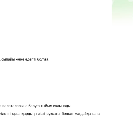
 сыпайы және әдепті болуға,
ия палаталарына баруға тыйым салынады.
ілетті органдардың тиісті рұқсаты болған жағдайда ғана