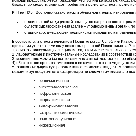
помощи предоставляется гражданам Республики Казахстан, кандасам,
бюджетных средств, включает профилактические, диагностические и 
КГП на ПХВ «Восточно-Казахстанский областной специализированны
стационарной медицинской помощи по направлению специал
по
области здравоохранения (далее – уполномоченный орган),
стационарозамещающей медицинской помощи по направлению 
В соответствии с постановлением Правительства Республики Казахс
признании утратившими силу некоторых решений Правительства Респ
1) осмотры, консультации специалистов, в том числе с использовани
2) лабораторные и инструментальные исследования в соответствии с
3) медицинские услуги (за исключением платных), лекарственное об
4) обеспечение препаратами крови и ее компонентов по медицинским
5) раннюю медицинскую реабилитацию согласно стандартам органи
круглосуточного стационара
режиме
по следующим видам специа
реанимационная
анестезиологическая
нефрологическая
неврологическая
эндокринологическая
гастроэнтерологическая
гемотрансфузионная
инфекционная