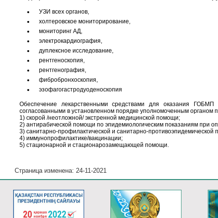
УЗИ всех органов,
холтеровское мониторирование,
мониторинг АД,
электрокардиография,
дуплексное исследование,
рентгеноскопия,
рентгенография,
фибробронхоскопия,
эзофагогастродуоденоскопия
Обеспечение лекарственными средствами для оказания ГОБМП 
согласованными в установленном порядке уполномоченным органом п
1) скорой /неотложной/ экстренной медицинской помощи;
2) антирабической помощи по эпидемиологическим показаниям при о
3) санитарно-профилактической и санитарно-противоэпидемической 
4) иммунопрофилактике/вакцинации;
5) стационарной и стационарозамещающей помощи.
Страница изменена: 24-11-2021