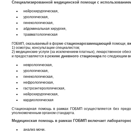
Специализированной медицинской помощи с использованием
нейрохирургическая,
урологическая,
гинекологическая,
абдоминальная хирургия,
травматологическая
стационарозамещающей
в
ГОБМП, оказываемый в форме
помощи,
1) осмотры, консультации специалистов;
2) медицинские услуги (за исключением платных), лекарственное об
дневного стационара
и предоставляется в режиме
по следующим в
неврологическая,
урологическая,
гинекологическая,
нефрологическая,
гастроэнтерологическая,
нейрохирургическая,
кардиологическая
Стационарная помощь в рамках ГОБМП осуществляется без предост
уполномоченным органом стандарта.
Медицинская помощь в рамках ГОБМП включает лабораторно-
анализ мочи,